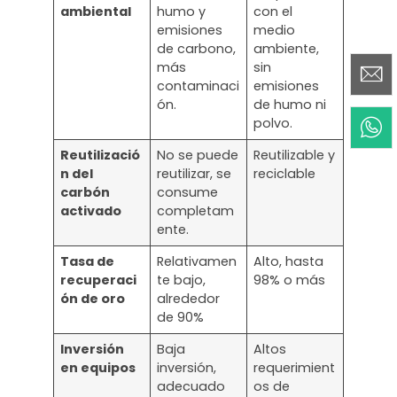
ambiental
humo y
con el
emisiones
medio
de carbono,
ambiente,
más
sin
contaminaci
emisiones
ón.
de humo ni
polvo.
Reutilizació
No se puede
Reutilizable y
n del
reutilizar, se
reciclable
carbón
consume
activado
completam
ente.
Tasa de
Relativamen
Alto, hasta
recuperaci
te bajo,
98% o más
ón de oro
alrededor
de 90%
Inversión
Baja
Altos
en equipos
inversión,
requerimient
adecuado
os de