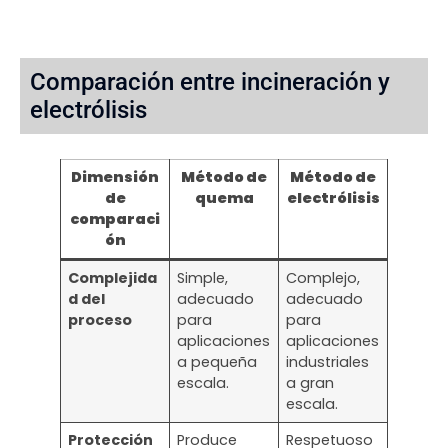
Comparación entre incineración y
electrólisis
Dimensión
Método de
Método de
de
quema
electrólisis
comparaci
ón
Complejida
Simple,
Complejo,
d del
adecuado
adecuado
proceso
para
para
aplicaciones
aplicaciones
a pequeña
industriales
escala.
a gran
escala.
Protección
Produce
Respetuoso