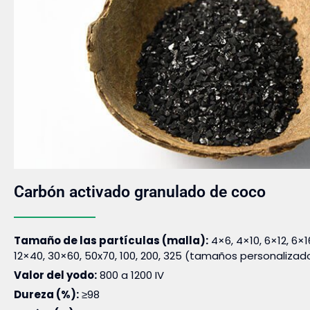
Carbón activado granulado de coco
Tamaño de las partículas (malla):
4×6, 4×10, 6×12, 6×16
12×40, 30×60, 50x70, 100, 200, 325 (tamaños personalizad
Valor del yodo:
800 a 1200 IV
Dureza (%):
≥98