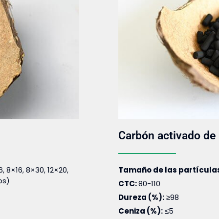
Carbón activado de 
, 8×16, 8×30, 12×20,
Tamaño de las partícula
os)
CTC:
80-110
Dureza (%):
≥98
Ceniza (%):
≤5