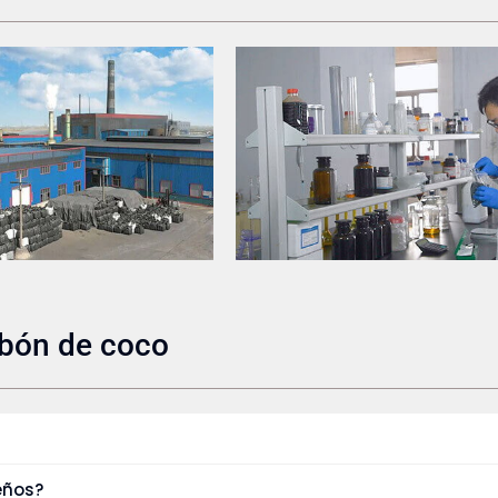
rbón de coco
eños?