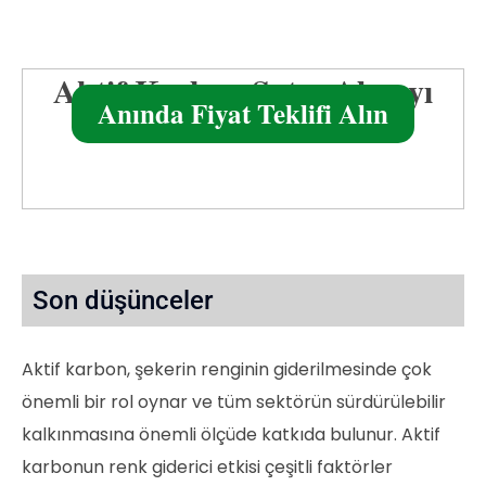
Aktif Karbon Satın Almayı
Anında Fiyat Teklifi Alın
Planlıyor Musunuz?
Son düşünceler
Aktif karbon, şekerin renginin giderilmesinde çok
önemli bir rol oynar ve tüm sektörün sürdürülebilir
kalkınmasına önemli ölçüde katkıda bulunur. Aktif
karbonun renk giderici etkisi çeşitli faktörler