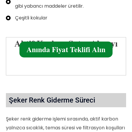
gibi yabancı maddeler üretilir.
Çeşitli kokular
Aktif Karbon Satın Almayı
Anında Fiyat Teklifi Alın
Planlıyor Musunuz?
Şeker Renk Giderme Süreci
Şeker renk giderme işlemi sırasında, aktif karbon
yalnızca sıcaklık, temas süresi ve filtrasyon koşulları