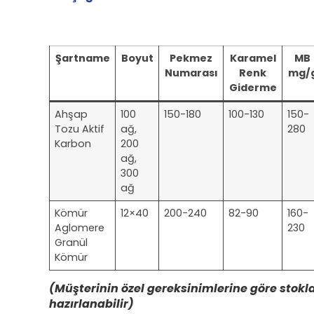
Şartname
Boyut
Pekmez
Karamel
MB
Numarası
Renk
mg/
Giderme
Ahşap
100
150-180
100-130
150-
Tozu Aktif
ağ,
280
Karbon
200
ağ,
300
ağ
Kömür
12×40
200-240
82-90
160-
Aglomere
230
Granül
Kömür
(Müşterinin özel gereksinimlerine göre stokl
hazırlanabilir)