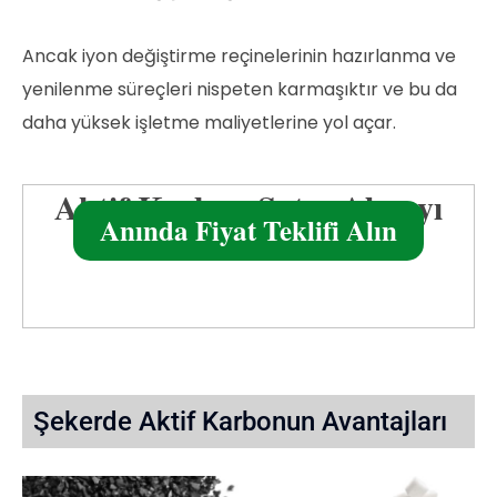
Ancak iyon değiştirme reçinelerinin hazırlanma ve
yenilenme süreçleri nispeten karmaşıktır ve bu da
daha yüksek işletme maliyetlerine yol açar.
Aktif Karbon Satın Almayı
Anında Fiyat Teklifi Alın
Planlıyor Musunuz?
Şekerde Aktif Karbonun Avantajları