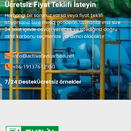
Ücretsiz Fiyat Teklifi İsteyin
Herhangi bir sorunuz varsa veya fiyat teklifi
istiyorsanız bize mesaj gönderin. Uzmanlarımız size
24 saat içinde cevap verecek ve istediğiniz doğru
aktif karbonu seçmenize yardımcı olacaktır.
info@activatedcarbon.net
+86-19137612950
7/24 Destek
Ücretsiz örnekler