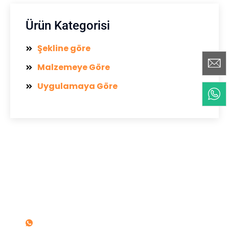
Ürün Kategorisi
Şekline göre
Malzemeye Göre
Uygulamaya Göre
Herhangi bir sorunuz mu var?
Herhangi bir sorunuz varsa veya fiyat teklifi
istiyorsanız bize mesaj gönderin.
+86-19949132731