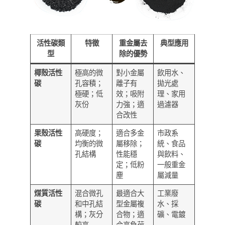
活性碳類
特徵
重金屬去
典型應用
型
除的優勢
椰殼活性
極高的微
對小金屬
飲用水、
碳
孔容積；
離子有
拋光處
極硬；低
效；吸附
理、家用
灰份
力強；適
過濾器
合改性
果殼活性
高硬度；
適合多金
市政系
碳
均衡的微
屬移除；
統、食品
孔結構
性能穩
與飲料、
定；低粉
一般重金
塵
屬減量
煤質活性
混合微孔
最適合大
工業廢
碳
和中孔結
型金屬複
水、採
構；灰分
合物；適
礦、電鍍
較高
合高負荷