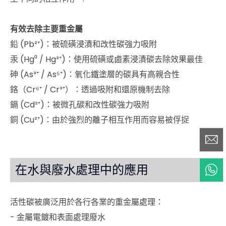
有效去除主要重金屬
鉛 (Pb²⁺)：被硫磺浸漬和改性碳強力吸附
汞 (Hg⁰ / Hg²⁺)：使用硫磺或鹵素浸漬碳去除效果最佳
砷 (As³⁺ / As⁵⁺)：氧化鐵塗層的碳具有高親合性
鉻（Cr⁶⁺ / Cr³⁺）：透過吸附和還原機制去除
鎘 (Cd²⁺)：被微孔碳和改性碳強力吸附
銅 (Cu²⁺)：由於強烈的離子相互作用而容易被俘捉
在水與廢水處理中的應用
活性碳被廣泛用於各行各業的重金屬處理：
- 金屬電鍍和表面處理廢水