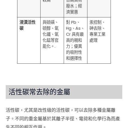
廢水；經
濟實惠
浸漬活性
與硫磺、
對 Pb、
汞控制、
碳
硫醇、氧
Hg、As、
砷去除、
化鐵、氧
Cr 具有最
專業工業
化錳等官
高的親和
處理
能化。.
力；優異
的吸附性
和選擇性
活性碳常去除的金屬
活性碳，尤其是改性級的活性碳，可以去除多種金屬離
子。不同的重金屬基於其離子半徑、電荷和化學行為而產
生不同的相互作用。.