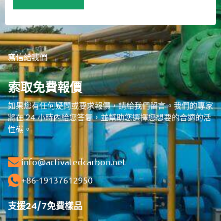
寫信給我們
索取免費報價
如果您有任何疑問或要求報價，請給我們留言。我們的專家
將在 24 小時內給您答复，並幫助您選擇您想要的合適的活
性碳。
info@activatedcarbon.net
+86-19137612950
支援24/7
免費樣品