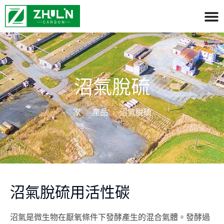
沼氣脫硫
家
產品
沼氣脫硫
沼氣脫硫用活性碳
沼氣是微生物在厭氧條件下發酵產生的混合氣體。發酵過