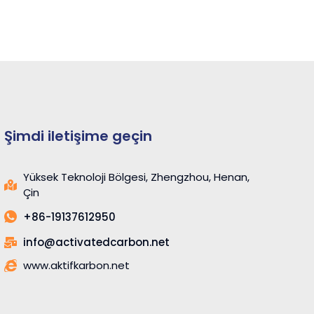
Şimdi iletişime geçin
Yüksek Teknoloji Bölgesi, Zhengzhou, Henan,
Çin
+86-19137612950
info@activatedcarbon.net
www.aktifkarbon.net