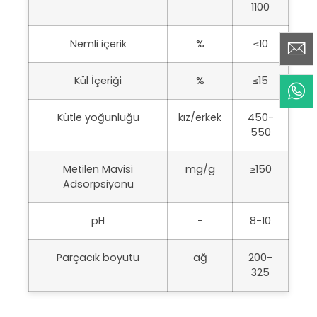
1100
Nemli içerik
%
≤10
Kül İçeriği
%
≤15
Kütle yoğunluğu
kız/erkek
450-
550
Metilen Mavisi
mg/g
≥150
Adsorpsiyonu
pH
-
8-10
Parçacık boyutu
ağ
200-
325