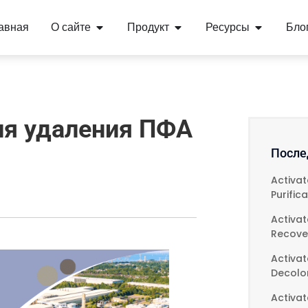
авная
О сайте
Продукт
Ресурсы
Бло
ля удаления ПФА
После
Activa
Purific
Activa
Recove
Activat
Decolor
Activa