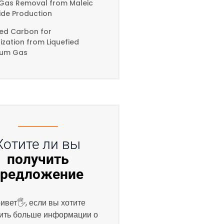
Gas Removal from Maleic
ide Production
ted Carbon for
zation from Liquefied
eum Gas
Хотите ли вы
получить
предложение
ивет🖐, если вы хотите
ить больше информации о