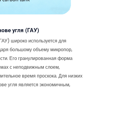
ове угля (ГАУ)
ГАУ) широко используется для
даря большому объему микропор,
ости. Его гранулированная форма
емах с неподвижным слоем,
ительное время проскока. Для низких
ове угля является экономичным,