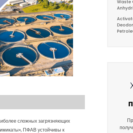
Waste 
Anhydr
Activa
Deodori
Petrol
Пр
аиболее сложных загрязняющих
получ
химикаты», ПФАВ устойчивы к