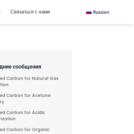
г
Связаться с нами
Russian
дние сообщения
ted Carbon for Natural Gas
ation
ted Carbon for Acetone
ry
ed Carbon for Acidic
ization
ted Carbon for Organic