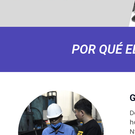
POR QUÉ E
G
D
h
N